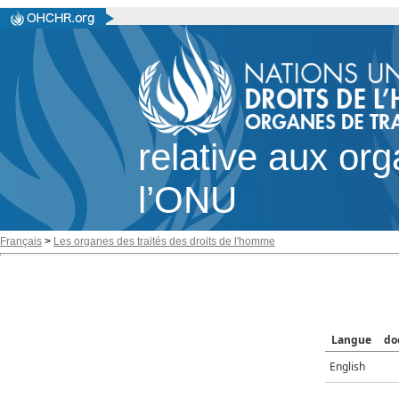
relative aux or
l’ONU
Français
>
Les organes des traités des droits de l'homme
Langue
do
English