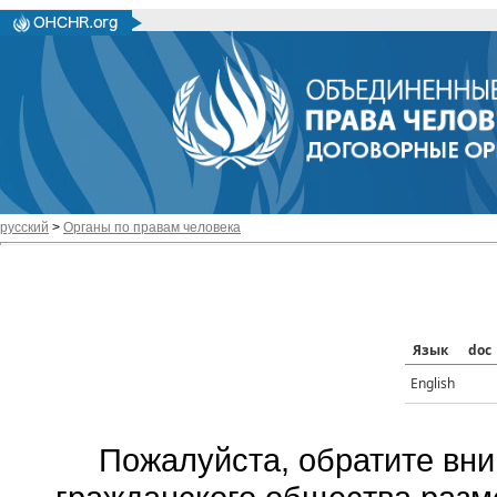
русский
>
Органы по правам человека
Язык
doc
English
Пожалуйста, обратите вни