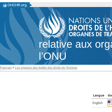
relative aux or
l’ONU
Français
>
Les organes des traités des droits de l'homme
Langue
do
English