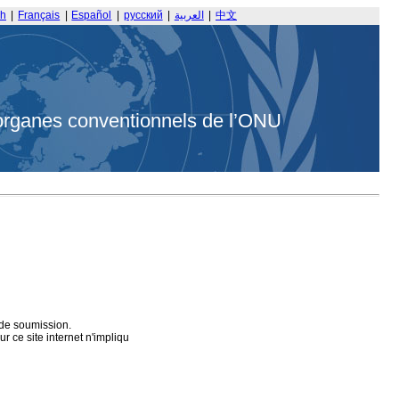
sh
|
Français
|
Español
|
русский
|
العربية
|
中文
organes conventionnels de l’ONU
 de soumission.
 ce site internet n'impliqu