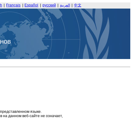
sh
|
Français
|
Español
|
русский
|
العربية
|
中文
анов
 представленном языке.
 на данном веб-сайте не означает,