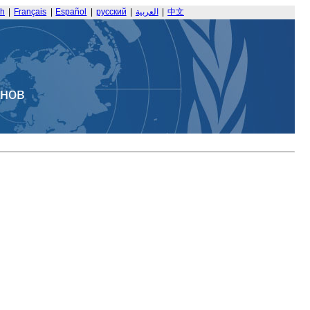
sh
|
Français
|
Español
|
русский
|
العربية
|
中文
анов