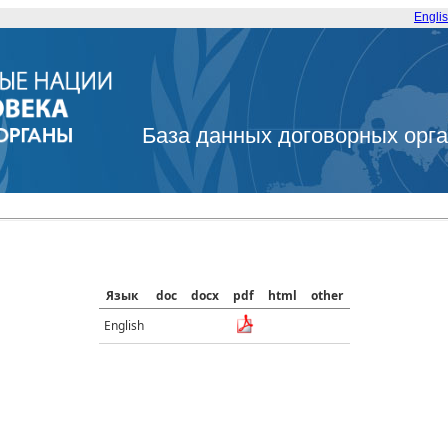
Engli
База данных договорных орг
Язык
doc
docx
pdf
html
other
English