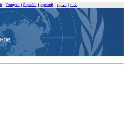
sh
|
Français
|
Español
|
русский
|
العربية
|
中文
анов