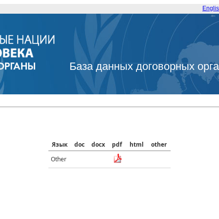
Engli
База данных договорных орг
Язык
doc
docx
pdf
html
other
Other