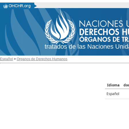
tratados de las Naciones Unid
Español
>
Organos de Derechos Humanos
Idioma
do
Español