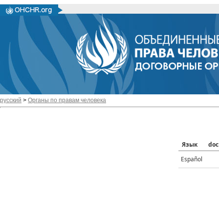
русский
>
Органы по правам человека
Язык
doc
Español