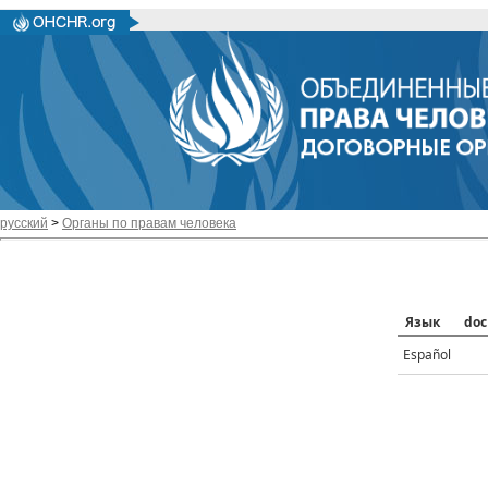
русский
>
Органы по правам человека
Язык
doc
Español