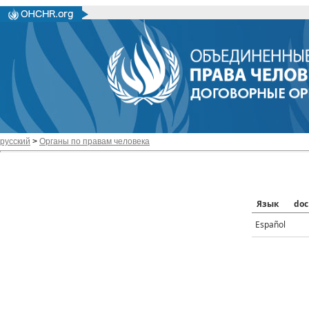
русский
>
Органы по правам человека
Язык
doc
Español