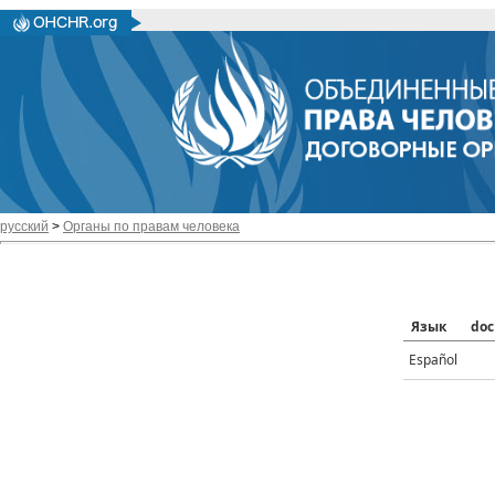
русский
>
Органы по правам человека
Язык
doc
Español