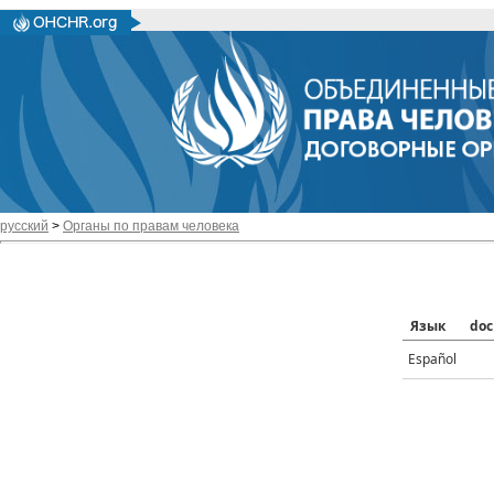
русский
>
Органы по правам человека
Язык
doc
Español