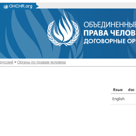
русский
>
Органы по правам человека
Язык
doc
English