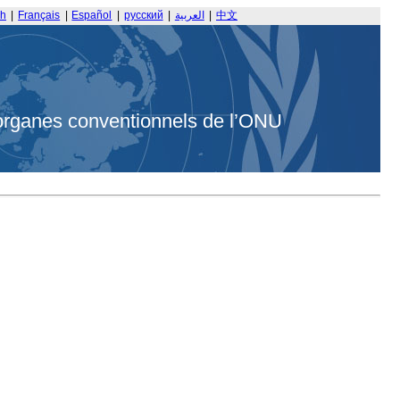
sh
|
Français
|
Español
|
русский
|
العربية
|
中文
organes conventionnels de l’ONU