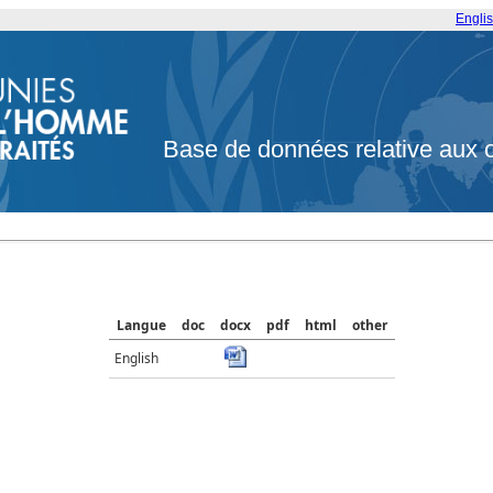
Engli
Base de données relative aux 
Langue
doc
docx
pdf
html
other
English