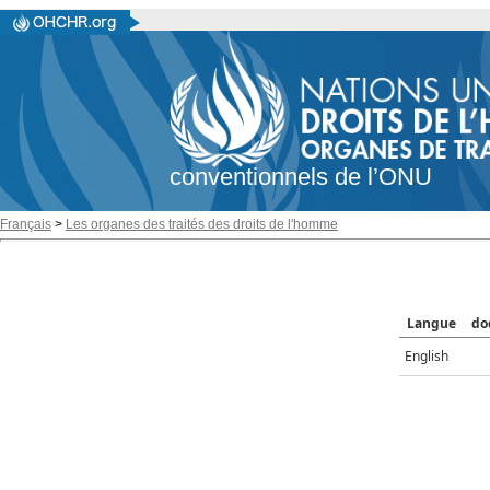
conventionnels de l’ONU
Français
>
Les organes des traités des droits de l'homme
Langue
do
English