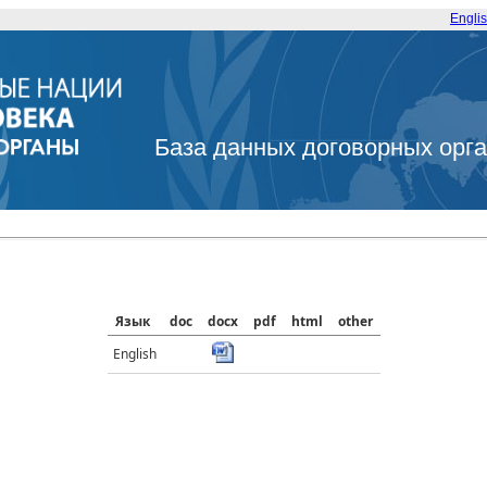
Engli
База данных договорных орг
Язык
doc
docx
pdf
html
other
English