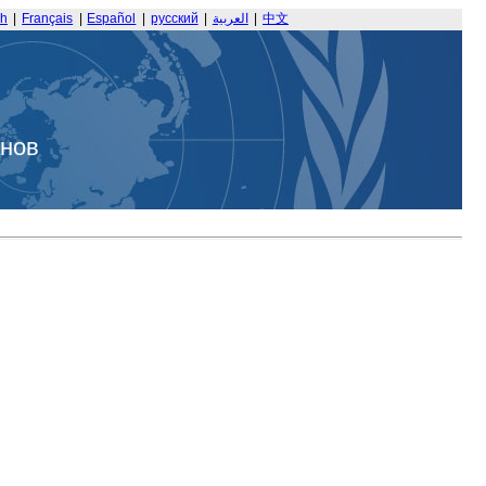
sh
|
Français
|
Español
|
русский
|
العربية
|
中文
анов