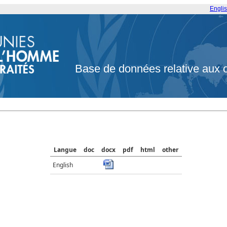
Engli
Base de données relative aux 
Langue
doc
docx
pdf
html
other
English