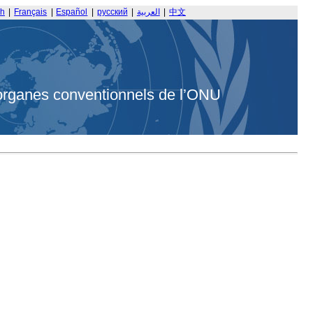
sh
|
Français
|
Español
|
русский
|
العربية
|
中文
organes conventionnels de l’ONU