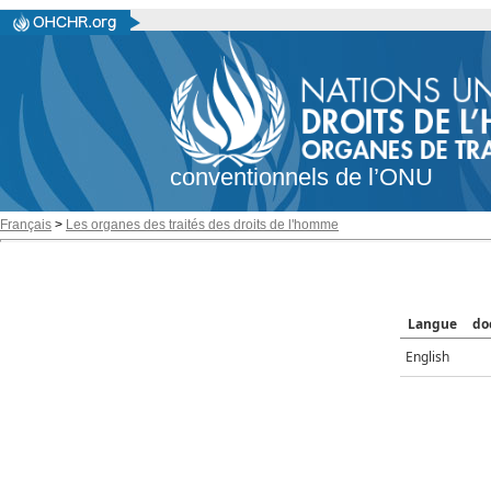
conventionnels de l’ONU
Français
>
Les organes des traités des droits de l'homme
Langue
do
English