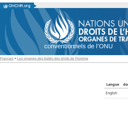
conventionnels de l’ONU
Français
>
Les organes des traités des droits de l'homme
Langue
do
English