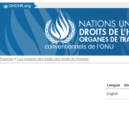
conventionnels de l’ONU
Français
>
Les organes des traités des droits de l'homme
Langue
do
English