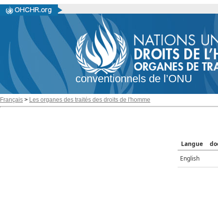
conventionnels de l’ONU
Français
>
Les organes des traités des droits de l'homme
Langue
do
English