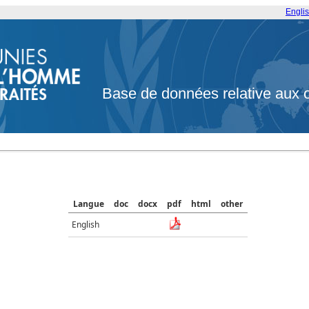
Engli
Base de données relative aux 
Langue
doc
docx
pdf
html
other
English