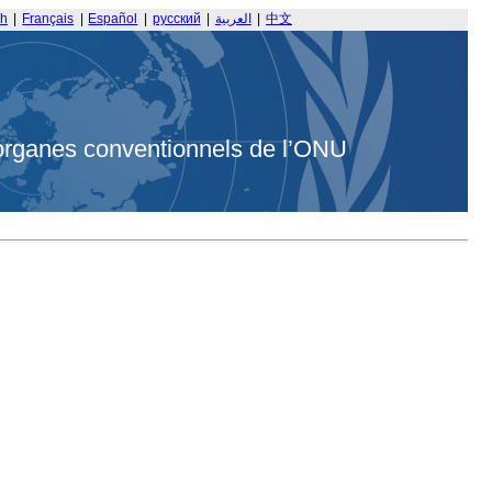
sh
|
Français
|
Español
|
русский
|
العربية
|
中文
organes conventionnels de l’ONU