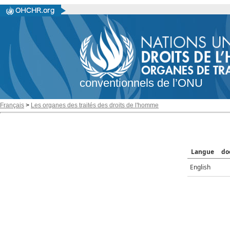
conventionnels de l’ONU
Français
>
Les organes des traités des droits de l'homme
Langue
do
English