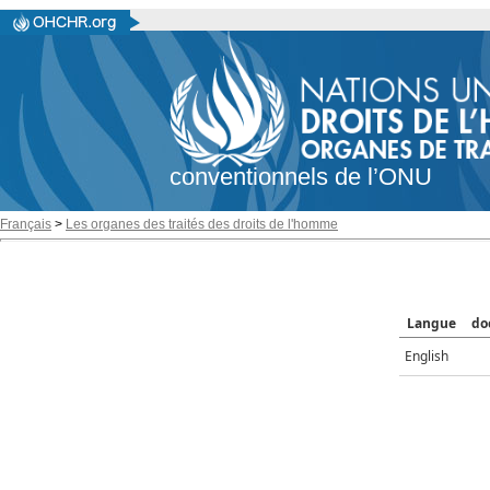
conventionnels de l’ONU
Français
>
Les organes des traités des droits de l'homme
Langue
do
English