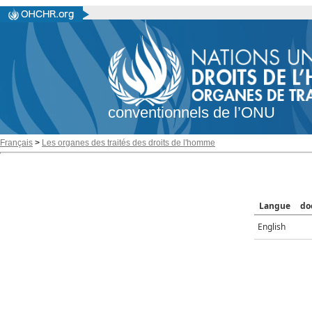
conventionnels de l’ONU
Français
>
Les organes des traités des droits de l'homme
Langue
do
English