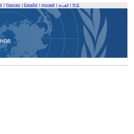
sh
|
Français
|
Español
|
русский
|
العربية
|
中文
анов