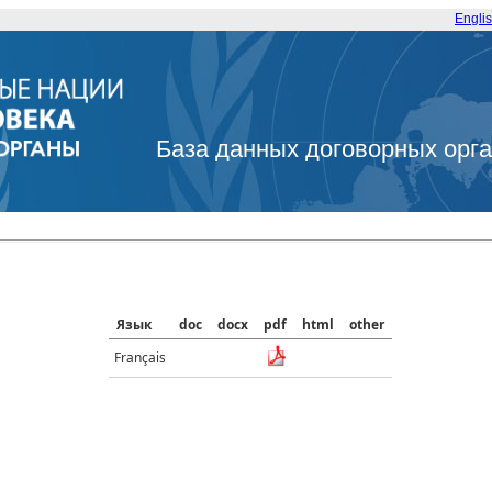
Engli
База данных договорных орг
Язык
doc
docx
pdf
html
other
Français