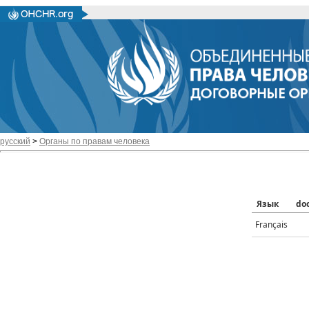
русский
>
Органы по правам человека
Язык
do
Français