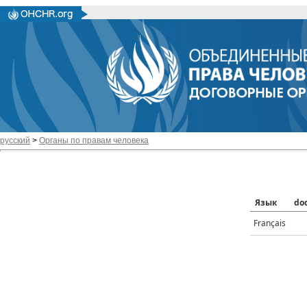
русский
>
Органы по правам человека
Язык
do
Français