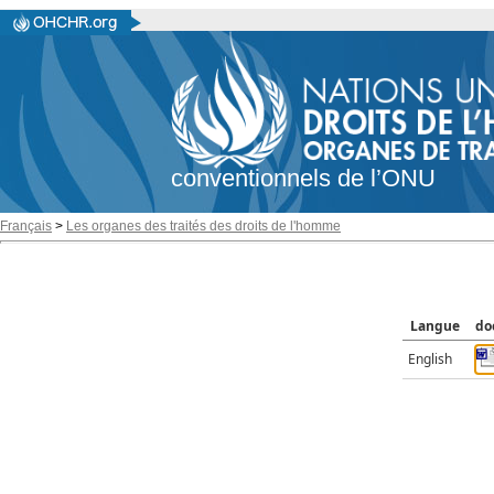
conventionnels de l’ONU
Français
>
Les organes des traités des droits de l'homme
Langue
do
English