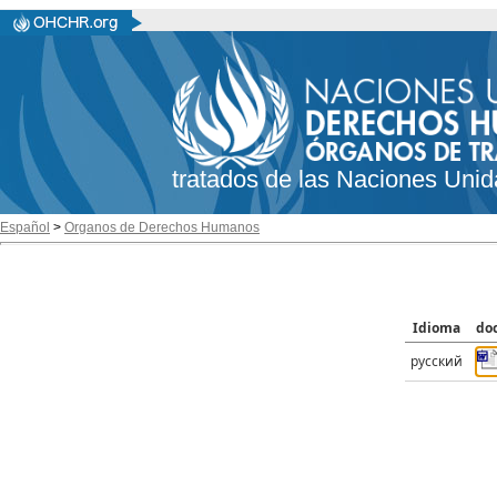
tratados de las Naciones Unid
Español
>
Organos de Derechos Humanos
Idioma
do
русский