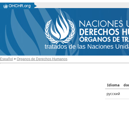
tratados de las Naciones Unid
Español
>
Organos de Derechos Humanos
Idioma
do
русский