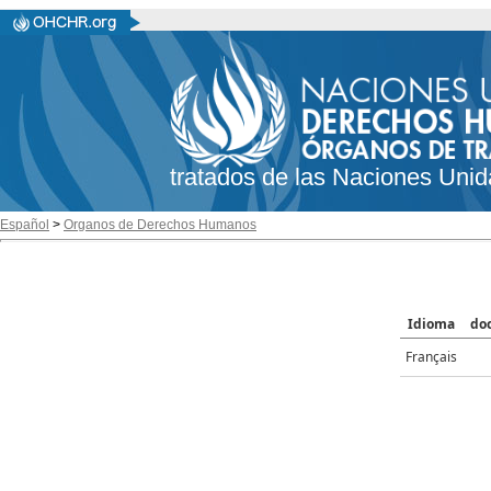
tratados de las Naciones Unid
Español
>
Organos de Derechos Humanos
Idioma
do
Français