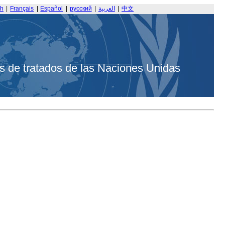
sh
|
Français
|
Español
|
русский
|
العربية
|
中文
s de tratados de las Naciones Unidas