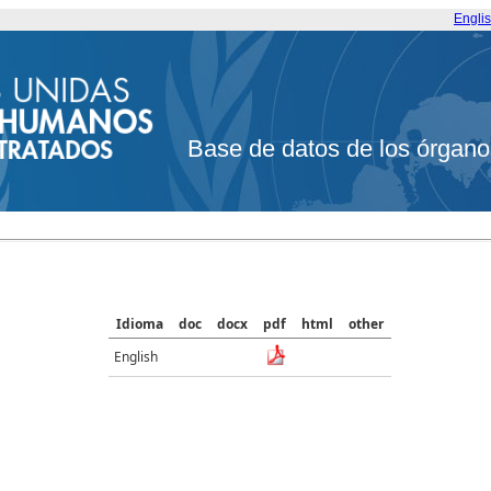
Engli
Base de datos de los órgano
Idioma
doc
docx
pdf
html
other
English