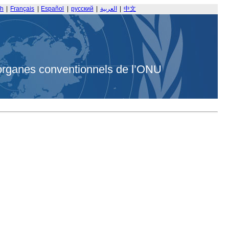
sh
|
Français
|
Español
|
русский
|
العربية
|
中文
organes conventionnels de l’ONU