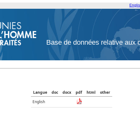
Engli
Base de données relative aux 
Langue
doc
docx
pdf
html
other
English