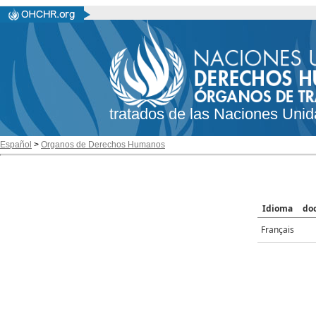
tratados de las Naciones Unid
Español
>
Organos de Derechos Humanos
Idioma
do
Français