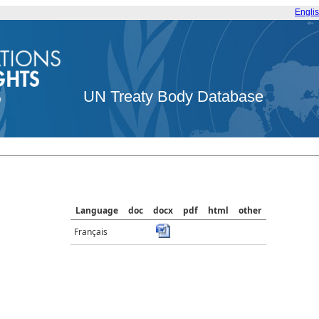
Engli
UN Treaty Body Database
Language
doc
docx
pdf
html
other
Français