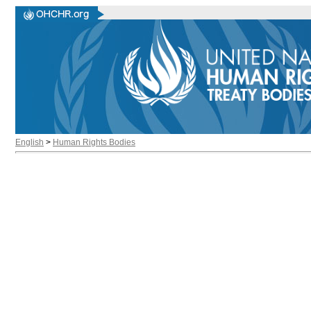
English
>
Human Rights Bodies