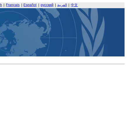
sh
|
Français
|
Español
|
русский
|
العربية
|
中文