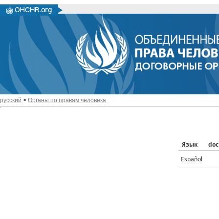
русский
>
Органы по правам человека
Язык
doc
Español