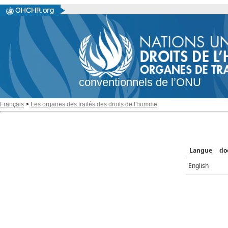
conventionnels de l’ONU
Français
>
Les organes des traités des droits de l'homme
Langue
do
English