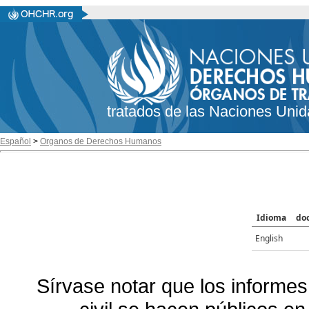
tratados de las Naciones Unid
Español
>
Organos de Derechos Humanos
Idioma
do
English
Sírvase notar que los informes