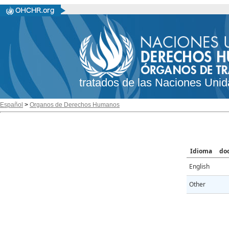
tratados de las Naciones Unid
Español
>
Organos de Derechos Humanos
Idioma
do
English
Other