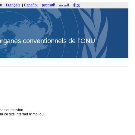
sh
|
Français
|
Español
|
русский
|
العربية
|
中文
organes conventionnels de l’ONU
 de soumission.
 ce site internet n'impliqu