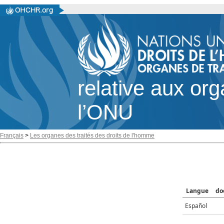
relative aux or
l’ONU
Français
>
Les organes des traités des droits de l'homme
Langue
do
Español