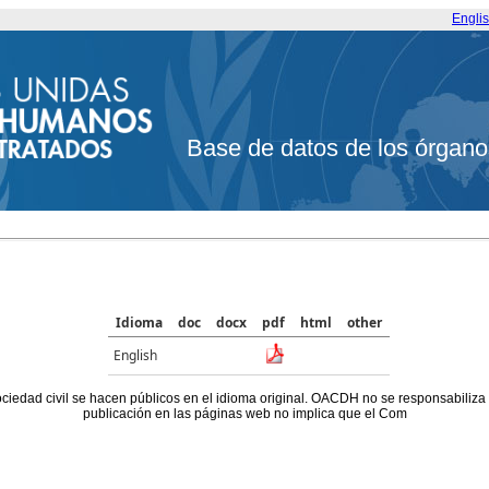
Engli
Base de datos de los órgano
Idioma
doc
docx
pdf
html
other
English
ociedad civil se hacen públicos en el idioma original. OACDH no se responsabiliza
publicación en las páginas web no implica que el Com