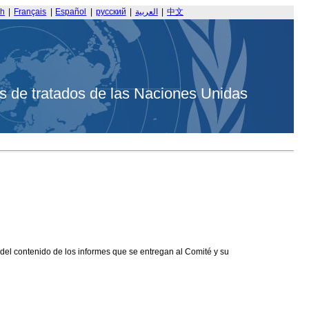
sh
|
Français
|
Español
|
русский
|
العربية
|
中文
s de tratados de las Naciones Unidas
 del contenido de los informes que se entregan al Comité y su