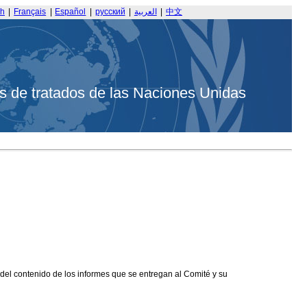
sh
|
Français
|
Español
|
русский
|
العربية
|
中文
s de tratados de las Naciones Unidas
 del contenido de los informes que se entregan al Comité y su