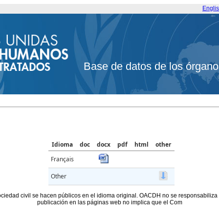
Engli
Base de datos de los órgano
Idioma
doc
docx
pdf
html
other
Français
Other
ociedad civil se hacen públicos en el idioma original. OACDH no se responsabiliza
publicación en las páginas web no implica que el Com