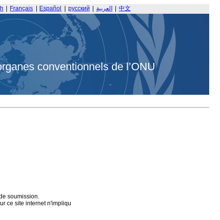
sh
|
Français
|
Español
|
русский
|
العربية
|
中文
organes conventionnels de l’ONU
 de soumission.
 ce site internet n'impliqu