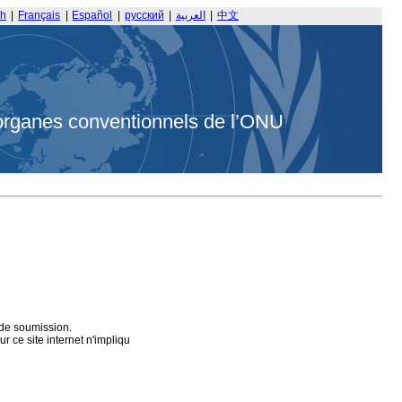
sh
|
Français
|
Español
|
русский
|
العربية
|
中文
organes conventionnels de l’ONU
 de soumission.
 ce site internet n'impliqu