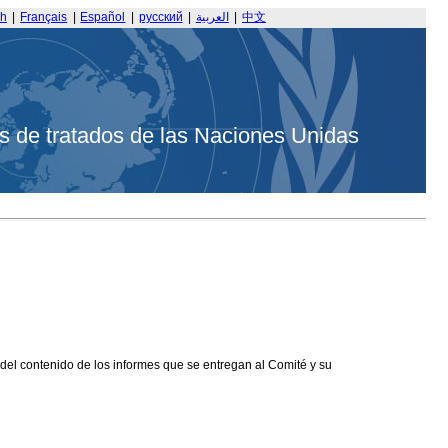
sh
|
Français
|
Español
|
русский
|
العربية
|
中文
s de tratados de las Naciones Unidas
 del contenido de los informes que se entregan al Comité y su