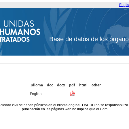
Engli
Base de datos de los órgano
Idioma
doc
docx
pdf
html
other
English
ociedad civil se hacen públicos en el idioma original. OACDH no se responsabiliza
publicación en las páginas web no implica que el Com