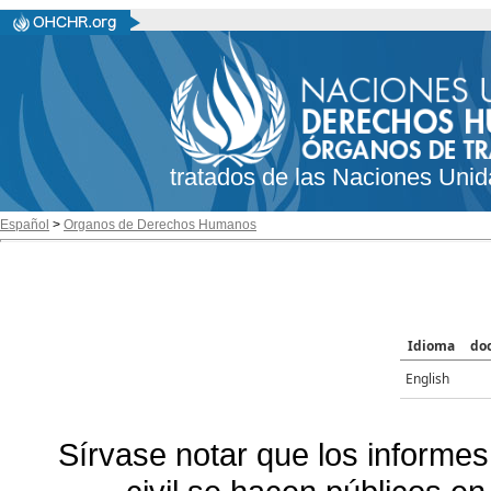
tratados de las Naciones Unid
Español
>
Organos de Derechos Humanos
Idioma
do
English
Sírvase notar que los informes