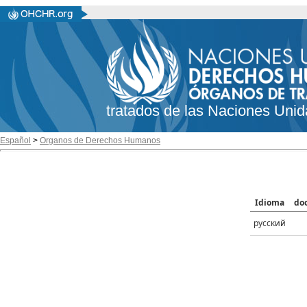
tratados de las Naciones Unid
Español
>
Organos de Derechos Humanos
Idioma
do
русский